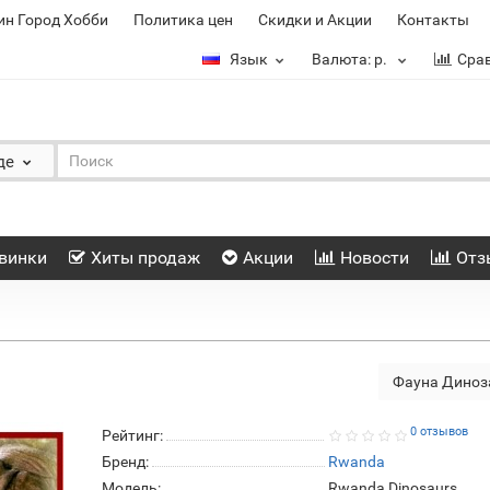
ин Город Хобби
Политика цен
Скидки и Акции
Контакты
Язык
Валюта:
р.
Сра
де
винки
Хиты продаж
Акции
Новости
Отз
Фауна Дино
0 отзывов
Рейтинг:
Бренд:
Rwanda
Модель:
Rwanda Dinosaurs