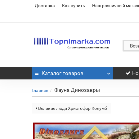
Доставка
Как купить
Наш розничный магаз
Вез
Каталог
товаров
Но
Фауна Динозавры
Главная
Великие люди Христофор Колумб