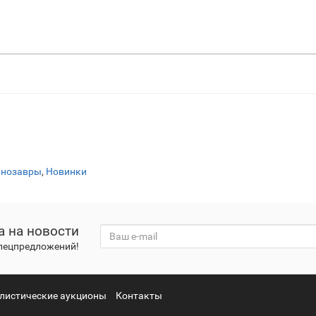
нозавры
,
Новинки
а на новости
спецпредложений!
листические аукционы
Контакты