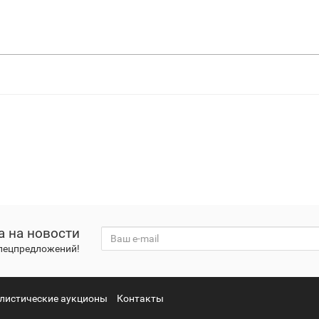
а на новости
спецпредложений!
листические аукционы
Контакты