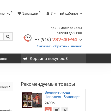
0
0
внение
Закладки
Личный кабинет
принимаем заказы
с 09:00 до 21:00
282-40-94
+7 (916)
Заказать обратный звонок
ывы
Корзина
покупок
: 0
Рекомендуемые товары
апарт
Великие люди
Наполеон Бонапарт
2490р.
naparte