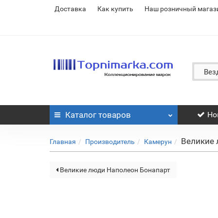
Доставка
Как купить
Наш розничный магаз
Вез
Каталог
товаров
Но
Великие 
Главная
Производитель
Камерун
Великие люди Наполеон Бонапарт