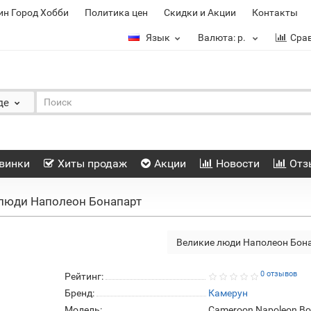
ин Город Хобби
Политика цен
Скидки и Акции
Контакты
Язык
Валюта:
р.
Сра
де
винки
Хиты продаж
Акции
Новости
Отз
люди Наполеон Бонапарт
Великие люди Наполеон Бон
0 отзывов
Рейтинг:
Бренд:
Камерун
Модель:
Cameroon Napoleon Bo