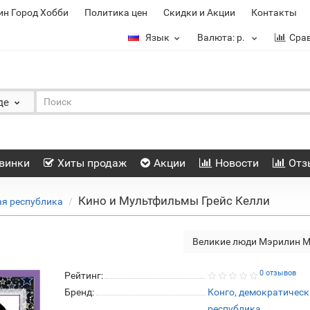
ин Город Хобби
Политика цен
Скидки и Акции
Контакты
Язык
Валюта:
р.
Сра
де
винки
Хиты продаж
Акции
Новости
Отз
Кино и Мультфильмы Грейс Келли
ая республика
Великие люди Мэрилин 
0 отзывов
Рейтинг:
Бренд:
Конго, демократичес
республика