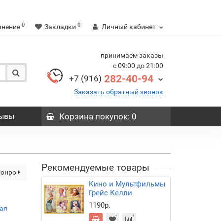
0
0
внение
Закладки
Личный кабинет
принимаем заказы
с 09:00 до 21:00
282-40-94
+7 (916)
Заказать обратный звонок
ывы
Корзина
покупок
: 0
Рекомендуемые товары
Монро
Кино и Мультфильмы
Грейс Келли
1190р.
кая