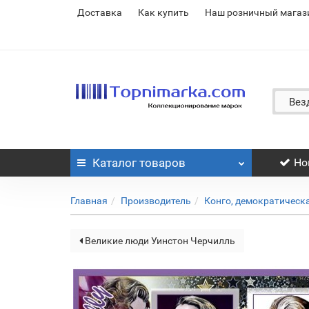
Доставка
Как купить
Наш розничный магаз
Вез
Каталог
товаров
Но
Главная
Производитель
Конго, демократическ
Великие люди Уинстон Черчилль