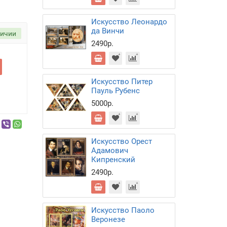
Искусство Леонардо
да Винчи
личии
2490р.
Искусство Питер
Пауль Рубенс
5000р.
Искусство Орест
Адамович
Кипренский
2490р.
Искусство Паоло
Веронезе