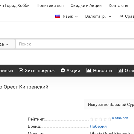
ин Город Хобби
Политика цен
Скидки и Акции
Контакты
Язык
Валюта:
р.
Сра
де
винки
Хиты продаж
Акции
Новости
Отз
о Орест Кипренский
Искусство Василий Су
0 отзывов
Рейтинг:
Бренд:
Либерия
Модель:
Liberia Orest Kiprensky