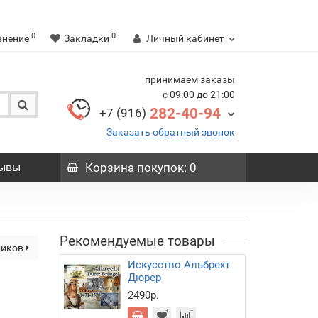
0
0
внение
Закладки
Личный кабинет
принимаем заказы
с 09:00 до 21:00
282-40-94
+7 (916)
Заказать обратный звонок
ывы
Корзина
покупок
: 0
Рекомендуемые товары
риков
Искусство Альбрехт
Дюрер
2490р.