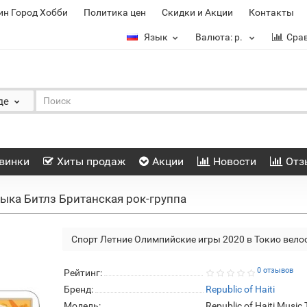
ин Город Хобби
Политика цен
Скидки и Акции
Контакты
Язык
Валюта:
р.
Сра
де
винки
Хиты продаж
Акции
Новости
Отз
ыка Битлз Британская рок-группа
Спорт Летние Олимпийские игры 2020 в Токио вело
0 отзывов
Рейтинг:
Бренд:
Republic of Haiti
Модель:
Republic of Haiti Music