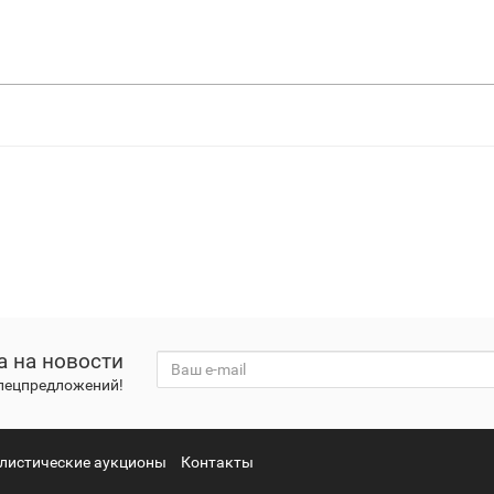
а на новости
спецпредложений!
листические аукционы
Контакты