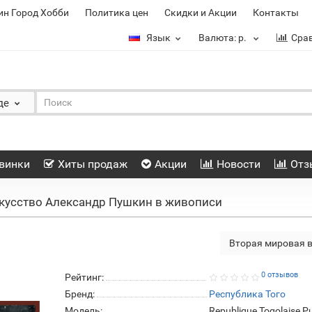
ин Город Хобби
Политика цен
Скидки и Акции
Контакты
Язык
Валюта:
р.
Сра
де
винки
Хиты продаж
Акции
Новости
Отз
кусство Александр Пушкин в живописи
Вторая мировая 
0 отзывов
Рейтинг:
Бренд:
Республика Того
Модель:
Republique Togolaise P