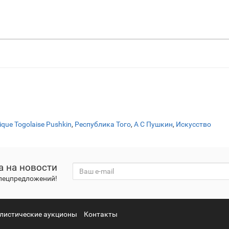
ique Togolaise Pushkin
,
Республика Того
,
А С Пушкин
,
Искусство
а на новости
спецпредложений!
листические аукционы
Контакты