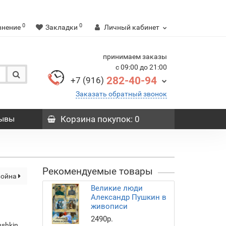
0
0
внение
Закладки
Личный кабинет
принимаем заказы
с 09:00 до 21:00
282-40-94
+7 (916)
Заказать обратный звонок
ывы
Корзина
покупок
: 0
Рекомендуемые товары
война
Великие люди
Александр Пушкин в
живописи
2490р.
ushkin