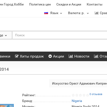
ин Город Хобби
Политика цен
Скидки и Акции
Контакты
Язык
Валюта:
р.
Сра
де
винки
Хиты продаж
Акции
Новости
Отз
 2014
Искусство Орест Адамович Кипре
0 отзывов
Рейтинг:
Бренд:
Nigeria
Модель:
Nigeria Sochi 2014