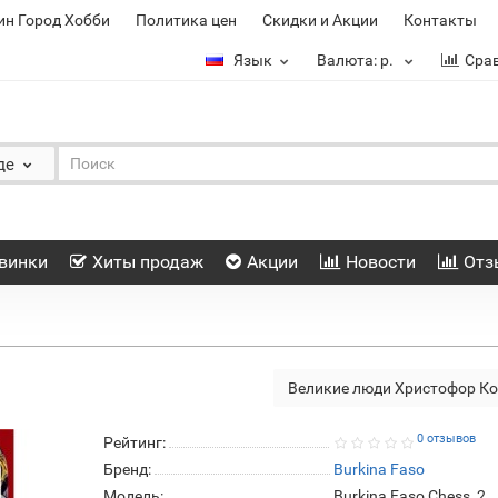
ин Город Хобби
Политика цен
Скидки и Акции
Контакты
Язык
Валюта:
р.
Сра
де
винки
Хиты продаж
Акции
Новости
Отз
Великие люди Христофор К
0 отзывов
Рейтинг:
Бренд:
Burkina Faso
Модель:
Burkina Faso Chess_2