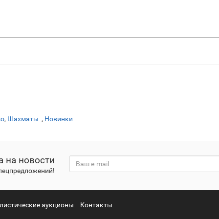
so
,
Шахматы
,
Новинки
а на новости
спецпредложений!
листические аукционы
Контакты