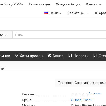
ин Город Хобби
Политика цен
Скидки и Акции
Контакты
Язык
Валюта:
р.
Сра
де
винки
Хиты продаж
Акции
Новости
Отз
ли
Транспорт Спортивные автом
0 отзывов
Рейтинг:
Бренд:
Guinea-Bissau
Модель:
Guinea Bissau Sports c