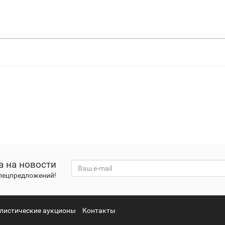
а на новости
спецпредложений!
листические аукционы
Контакты