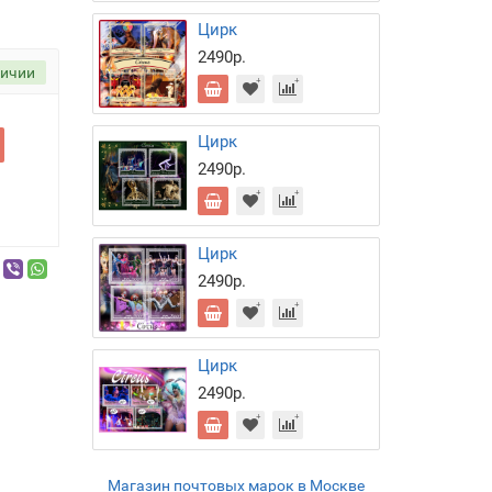
Цирк
2490р.
личии
Цирк
2490р.
Цирк
2490р.
Цирк
2490р.
Магазин почтовых марок в Москве