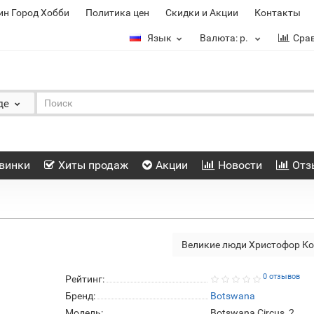
ин Город Хобби
Политика цен
Скидки и Акции
Контакты
Язык
Валюта:
р.
Сра
де
винки
Хиты продаж
Акции
Новости
Отз
Великие люди Христофор К
0 отзывов
Рейтинг:
Бренд:
Botswana
Модель:
Botswana Circus_2