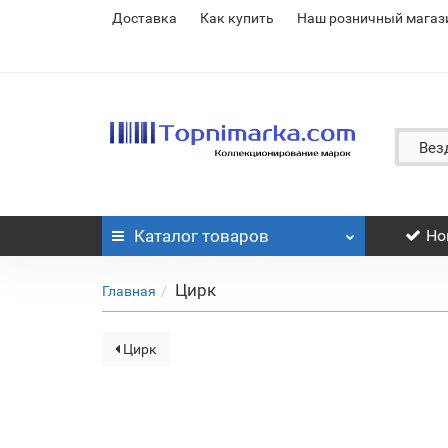
Доставка
Как купить
Наш розничный магаз
Вез
Каталог
товаров
Но
Цирк
Главная
Цирк