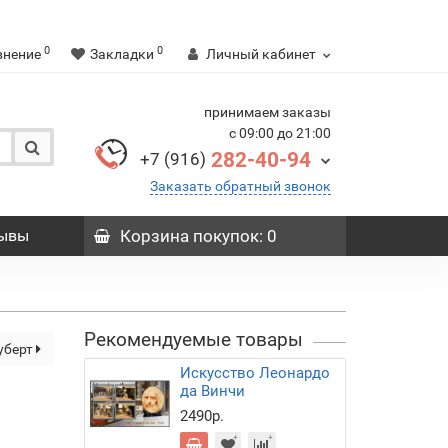
0
0
внение
Закладки
Личный кабинет
принимаем заказы
с 09:00 до 21:00
282-40-94
+7 (916)
Заказать обратный звонок
ывы
Корзина
покупок
: 0
Рекомендуемые товары
уберт
Искусство Леонардо
да Винчи
2490р.