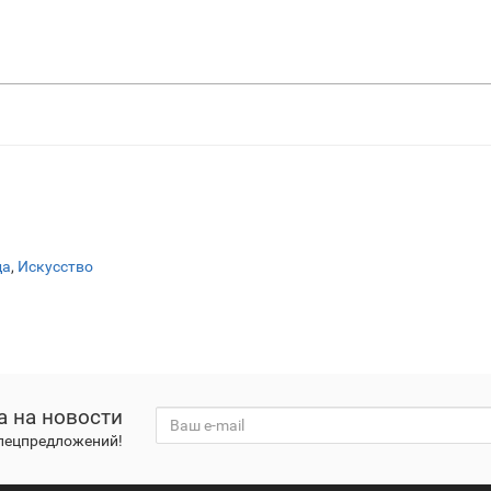
да
,
Искусство
а на новости
спецпредложений!