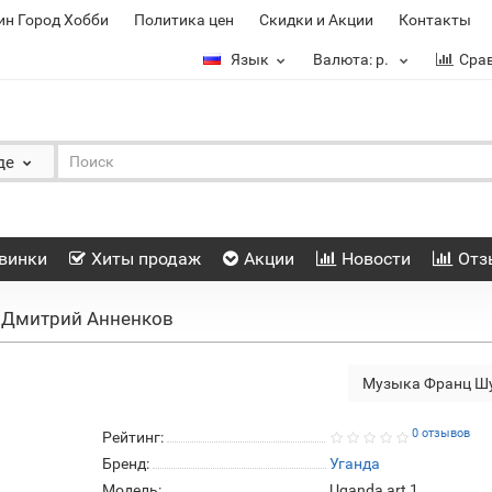
ин Город Хобби
Политика цен
Скидки и Акции
Контакты
Язык
Валюта:
р.
Сра
де
винки
Хиты продаж
Акции
Новости
Отз
 Дмитрий Анненков
Музыка Франц Ш
0 отзывов
Рейтинг:
Бренд:
Уганда
Модель:
Uganda art 1