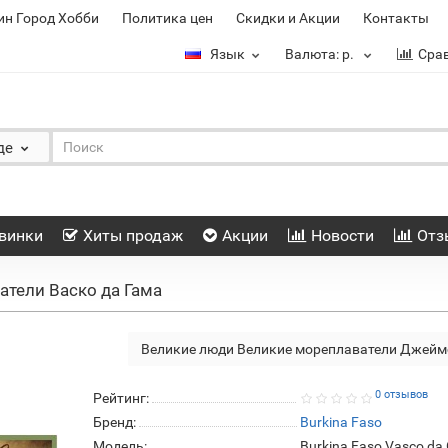
ин Город Хобби
Политика цен
Скидки и Акции
Контакты
Язык
Валюта:
р.
Сра
де
винки
Хиты продаж
Акции
Новости
Отз
тели Васко да Гама
Великие люди Великие мореплаватели Джейм
0 отзывов
Рейтинг:
Бренд:
Burkina Faso
Модель:
Burkina Faso Vasco d