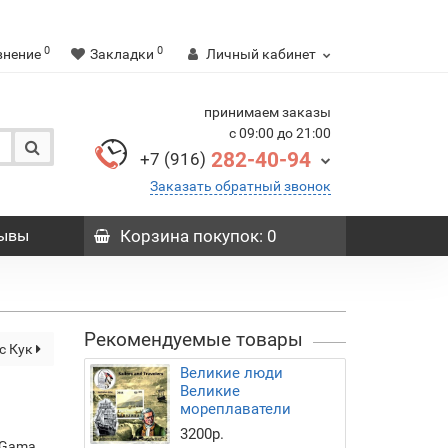
0
0
внение
Закладки
Личный кабинет
принимаем заказы
с 09:00 до 21:00
282-40-94
+7 (916)
Заказать обратный звонок
ывы
Корзина
покупок
: 0
Рекомендуемые товары
с Кук
Великие люди
Великие
мореплаватели
3200р.
a Gama