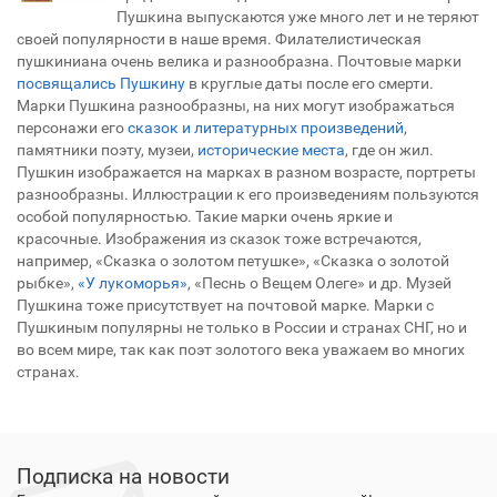
Пушкина выпускаются уже много лет и не теряют
своей популярности в наше время. Филателистическая
пушкиниана очень велика и разнообразна. Почтовые марки
посвящались Пушкину
в круглые даты после его смерти.
Марки Пушкина разнообразны, на них могут изображаться
персонажи его
сказок и литературных произведений
,
памятники поэту, музеи,
исторические места
, где он жил.
Пушкин изображается на марках в разном возрасте, портреты
разнообразны. Иллюстрации к его произведениям пользуются
особой популярностью. Такие марки очень яркие и
красочные. Изображения из сказок тоже встречаются,
например, «Сказка о золотом петушке», «Сказка о золотой
рыбке»,
«У лукоморья»
, «Песнь о Вещем Олеге» и др. Музей
Пушкина тоже присутствует на почтовой марке. Марки с
Пушкиным популярны не только в России и странах СНГ, но и
во всем мире, так как поэт золотого века уважаем во многих
странах.
Подписка на новости