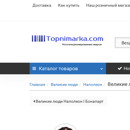
Доставка
Как купить
Наш розничный магаз
Вез
Каталог
товаров
Но
Великие 
Главная
Великие люди
Наполеон
Великие люди Наполеон I Бонапарт