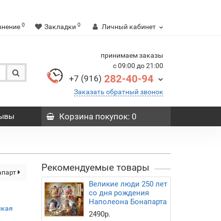
0
0
внение
Закладки
Личный кабинет
принимаем заказы
с 09:00 до 21:00
282-40-94
+7 (916)
Заказать обратный звонок
ывы
Корзина
покупок
: 0
Рекомендуемые товары
апарт
Великие люди 250 лет
со дня рождения
Наполеона Бонапарта
ская
2490р.