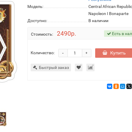
Модель:
Central African Republi
Napoleon I Bonaparte
Доступно:
В наличии
2490р.
Есть в на
Стоимость:
-
Купить
Количество:
+
Быстрый заказ