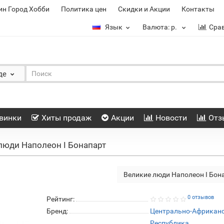
ин Город Хобби
Политика цен
Скидки и Акции
Контакты
Язык
Валюта:
р.
Сра
де
винки
Хиты продаж
Акции
Новости
Отз
люди Наполеон I Бонапарт
Великие люди Наполеон I Бон
0 отзывов
Рейтинг:
Бренд:
Центрально-Африкан
Республика