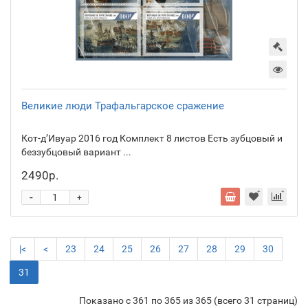
Великие люди Трафальгарское сражение
Кот-д’Ивуар 2016 год Комплект 8 листов Есть зубцовый и
беззубцовый вариант ...
2490р.
-
+
|<
<
23
24
25
26
27
28
29
30
31
Показано с 361 по 365 из 365 (всего 31 страниц)