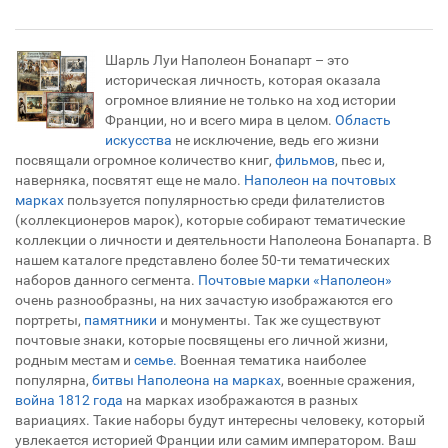
Шарль Луи Наполеон Бонапарт – это
историческая личность, которая оказала
огромное влияние не только на ход истории
Франции, но и всего мира в целом.
Область
искусства
не исключение, ведь его жизни
посвящали огромное количество книг,
фильмов
, пьес и,
наверняка, посвятят еще не мало.
Наполеон на почтовых
марках
пользуется популярностью среди филателистов
(коллекционеров марок), которые собирают тематические
коллекции о личности и деятельности Наполеона Бонапарта. В
нашем каталоге представлено более 50-ти тематических
наборов данного сегмента.
Почтовые марки «Наполеон»
очень разнообразны, на них зачастую изображаются его
портреты,
памятники
и монументы. Так же существуют
почтовые знаки, которые посвящены его личной жизни,
родным местам и
семье.
Военная тематика наиболее
популярна,
битвы Наполеона на марках
, военные сражения,
война 1812 года
на марках изображаются в разных
вариациях. Такие наборы будут интересны человеку, который
увлекается историей Франции или самим императором. Ваш