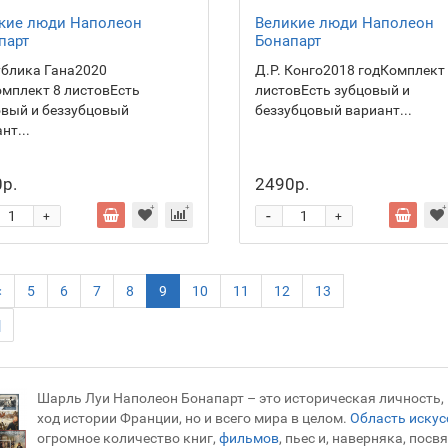
кие люди Наполеон
Великие люди Наполеон
парт
Бонапарт
ублика Гана2020
Д.Р. Конго2018 годКомплект
мплект 8 листовЕсть
листовЕсть зубцовый и
овый и беззубцовый
беззубцовый вариант...
нт...
р.
2490р.
-
+
+
<
5
6
7
8
9
10
11
12
13
|
Шарль Луи Наполеон Бонапарт – это историческая личность, 
ход истории Франции, но и всего мира в целом.
Область искус
огромное количество книг,
фильмов
, пьес и, наверняка, посв