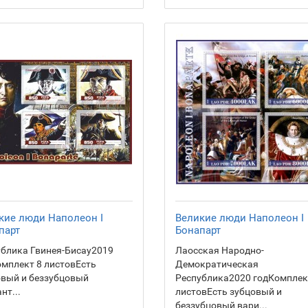
кие люди Наполеон I
Великие люди Наполеон I
парт
Бонапарт
блика Гвинея-Бисау2019
Лаосская Народно-
мплект 8 листовЕсть
Демократическая
овый и беззубцовый
Республика2020 годКомплек
нт...
листовЕсть зубцовый и
беззубцовый вари...