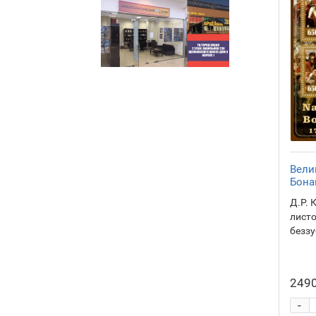
Вели
Бона
Д.Р. 
листо
беззу
2490
-