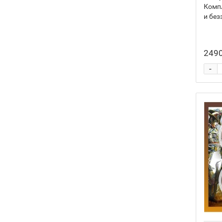
Компл
и без
2490
-