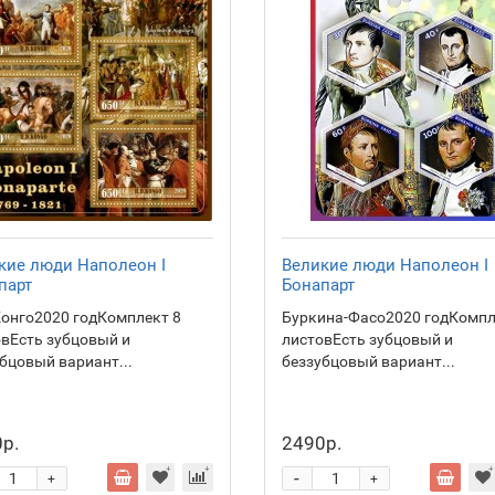
кие люди Наполеон I
Великие люди Наполеон I
парт
Бонапарт
Конго2020 годКомплект 8
Буркина-Фасо2020 годКомпл
вЕсть зубцовый и
листовЕсть зубцовый и
бцовый вариант...
беззубцовый вариант...
р.
2490р.
-
+
+