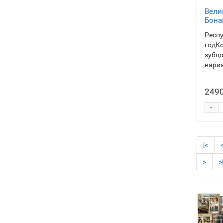
Вели
Бона
Респ
годКо
зубц
вариа
2490
-
|<
>
>