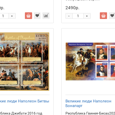
р.
2490р.
-
+
+
кие люди Наполеон Битвы
Великие люди Наполеон
Бонапарт
блика Джибути 2016 год
Республика Гвинея-Бисау20