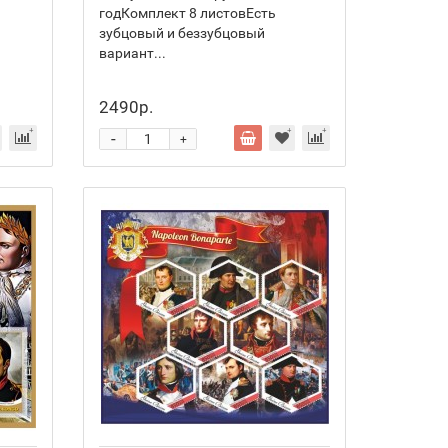
годКомплект 8 листовЕсть
зубцовый и беззубцовый
вариант...
2490р.
-
+