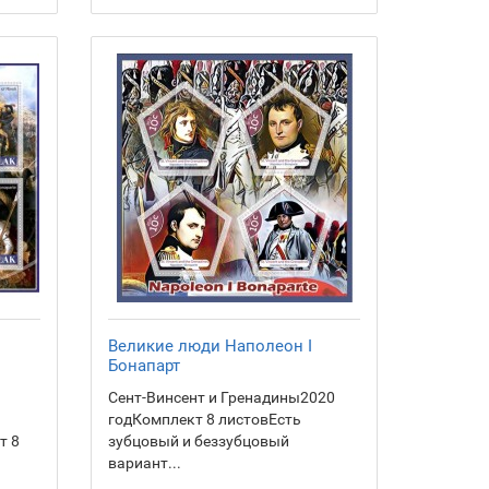
Великие люди Наполеон I
Бонапарт
Сент-Винсент и Гренадины2020
годКомплект 8 листовЕсть
т 8
зубцовый и беззубцовый
вариант...