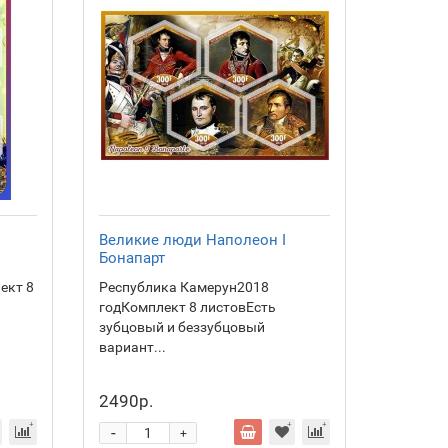
Великие люди Наполеон I
Бонапарт
ект 8
Республика Камерун2018
годКомплект 8 листовЕсть
зубцовый и беззубцовый
вариант...
2490р.
-
+