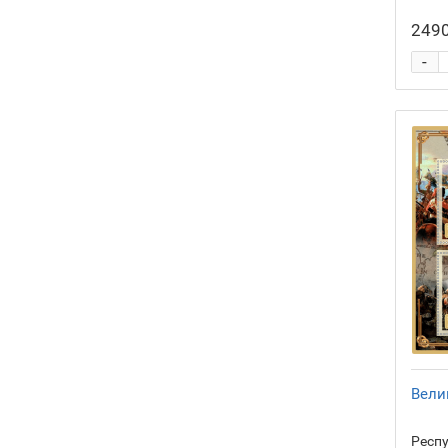
2490
-
Вели
Респу