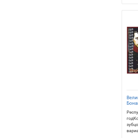
Вели
Бона
Респу
годКо
зубц
вариа