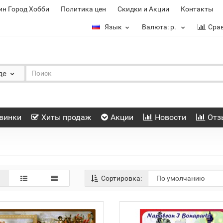
ин Город Хобби
Политика цен
Скидки и Акции
Контакты
Язык
Валюта:
р.
Сра
де
винки
Хиты продаж
Акции
Новости
Отз
Сортировка: