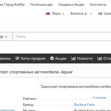
ин Город Хобби
Политика цен
Скидки и Акции
Контакты
Язык
Валюта:
р.
Сра
де
винки
Хиты продаж
Акции
Новости
Отз
порт спортивные автомобили Jaguar
Транспорт спортивные автомобили Lambor
0 отзывов
Рейтинг:
Бренд:
Burkina Faso
Модель:
Burkina Faso sports ca