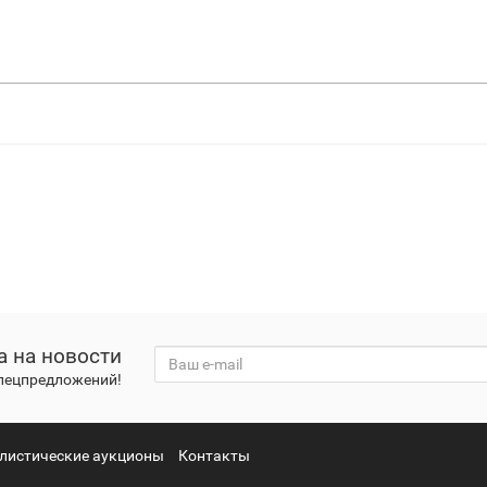
а на новости
спецпредложений!
листические аукционы
Контакты