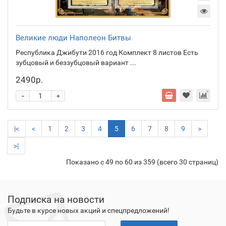
Великие люди Наполеон Битвы
Республика Джибути 2016 год Комплект 8 листов Есть
зубцовый и беззубцовый вариант ...
2490р.
-
+
|<
<
1
2
3
4
5
6
7
8
9
>
>|
Показано с 49 по 60 из 359 (всего 30 страниц)
Подписка на новости
Будьте в курсе новых акций и спецпредложений!