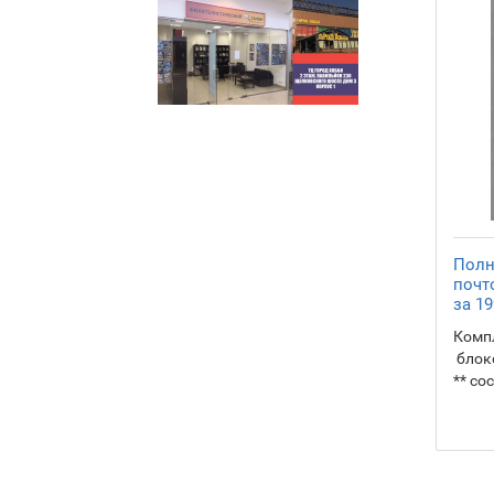
Полн
почт
за 19
Комп
блоко
** со