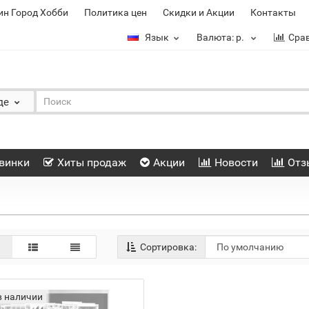
ин Город Хобби
Политика цен
Скидки и Акции
Контакты
Язык
Валюта:
р.
Сра
де
винки
Хиты продаж
Акции
Новости
Отз
Сортировка:
в наличии