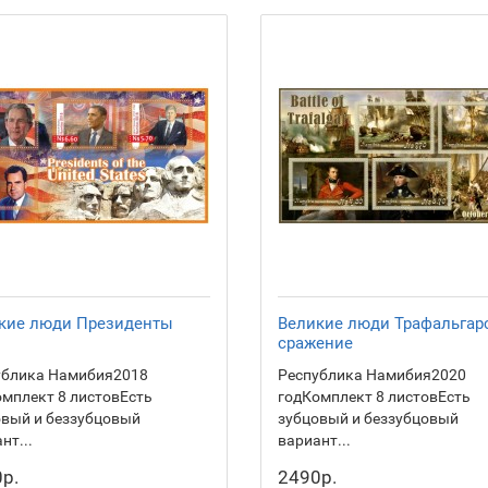
кие люди Президенты
Великие люди Трафальгар
сражение
ублика Намибия2018
Республика Намибия2020
мплект 8 листовЕсть
годКомплект 8 листовЕсть
овый и беззубцовый
зубцовый и беззубцовый
нт...
вариант...
р.
2490р.