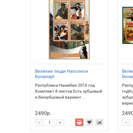
Великие люди Наполеон
Вели
Бонапарт
Бона
Республика Намибия 2016 год
Респ
Комплект 8 листов Есть зубцовый
годКо
и беззубцовый вариант ...
зубц
вариа
2490р.
2490
-
-
+