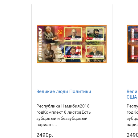
Великие люди Политики
Вели
США
Республика Намибия2018
Респ
годКомплект 8 листовЕсть
годКо
зубцовый и беззубцовый
зубц
вариант...
вариа
2490р.
2490