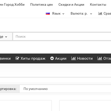
ин Город Хобби
Политика цен
Скидки и Акции
Контакты
Язык
Валюта:
р.
Сра
де
винки
Хиты продаж
Акции
Новости
Отз
ртировка: