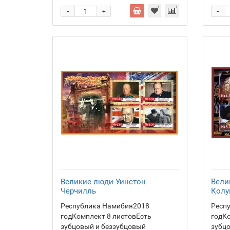
-
-
+
Великие люди Уинстон
Вели
Черчилль
Колу
Республика Намибия2018
Респ
годКомплект 8 листовЕсть
годКо
зубцовый и беззубцовый
зубц