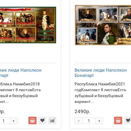
кие люди Наполеон
Великие люди Наполеон
парт
Бонапарт
ублика Намибия2018
Республика Намибия2021
мплект 8 листовЕсть
годКомплект 8 листовЕсть
овый и беззубцовый
зубцовый и беззубцовый
нт...
вариант...
р.
2490р.
-
+
+