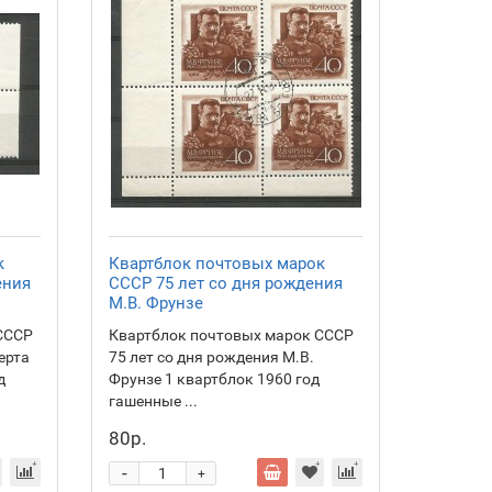
к
Квартблок почтовых марок
ения
СССР 75 лет со дня рождения
М.В. Фрунзе
СССР
Квартблок почтовых марок СССР
ерта
75 лет со дня рождения М.В.
д
Фрунзе 1 квартблок 1960 год
гашенные ...
80р.
-
+