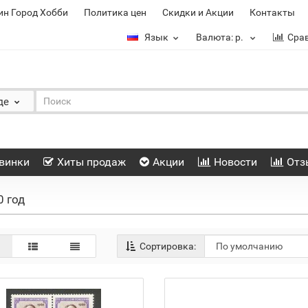
ин Город Хобби
Политика цен
Скидки и Акции
Контакты
Язык
Валюта:
р.
Сра
де
винки
Хиты продаж
Акции
Новости
Отз
0 год
Сортировка: