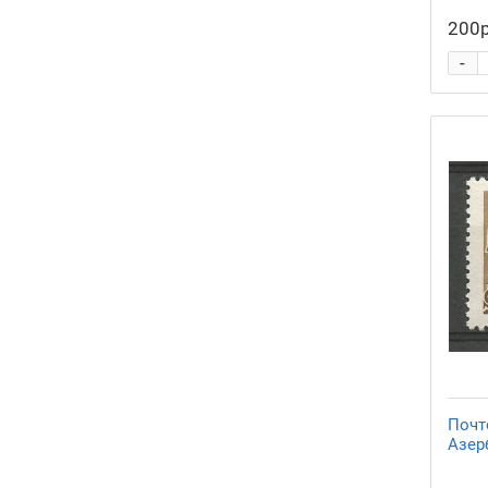
200р
-
Почт
Азер