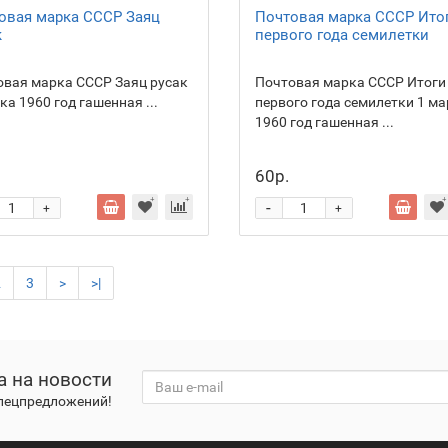
овая марка СССР Заяц
Почтовая марка СССР Ито
к
первого года семилетки
вая марка СССР Заяц русак
Почтовая марка СССР Итоги
ка 1960 год гашенная ...
первого года семилетки 1 м
1960 год гашенная ...
60р.
-
+
+
2
3
>
>|
а на новости
спецпредложений!