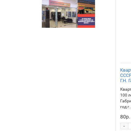
Квар
СССР
Г.Н. 
Квар
100 л
Габри
год г.
80р.
-