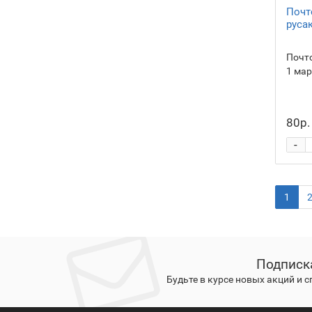
Почт
руса
Почто
1 мар
80р.
-
1
Подписк
Будьте в курсе новых акций и 