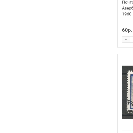
Почто
Азер
1960 
60р.
-