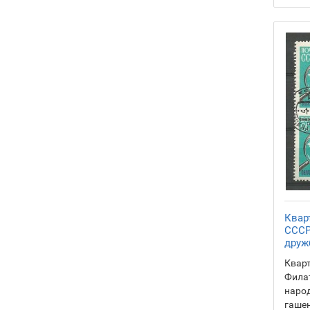
Квар
СССР
друж
Квар
Фила
народ
гашен