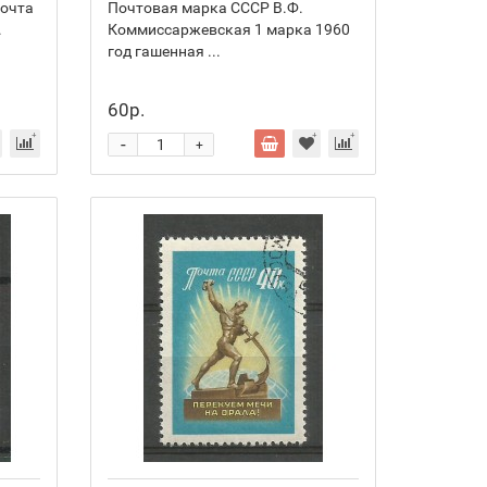
почта
Почтовая марка СССР В.Ф.
.
Коммиссаржевская 1 марка 1960
год гашенная ...
60р.
-
+