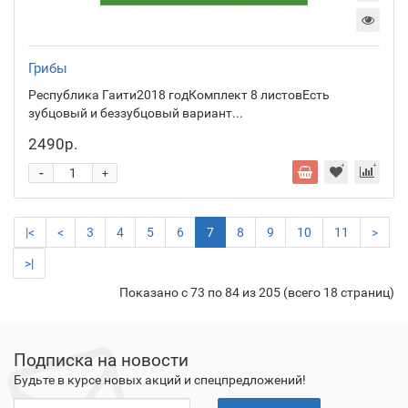
Грибы
Республика Гаити2018 годКомплект 8 листовЕсть
зубцовый и беззубцовый вариант...
2490р.
-
+
|<
<
3
4
5
6
7
8
9
10
11
>
>|
Показано с 73 по 84 из 205 (всего 18 страниц)
Подписка на новости
Будьте в курсе новых акций и спецпредложений!