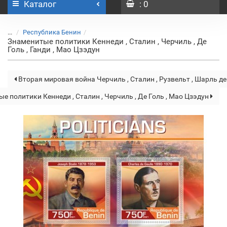
Каталог
: 0
...
Республика Бенин
Знаменитые политики Кеннеди , Сталин , Черчиль , Де
Голь , Ганди , Мао Цзэдун
Вторая мировая война Черчиль , Сталин , Рузвельт , Шарль де
е политики Кеннеди , Сталин , Черчиль , Де Голь , Мао Цзэдун