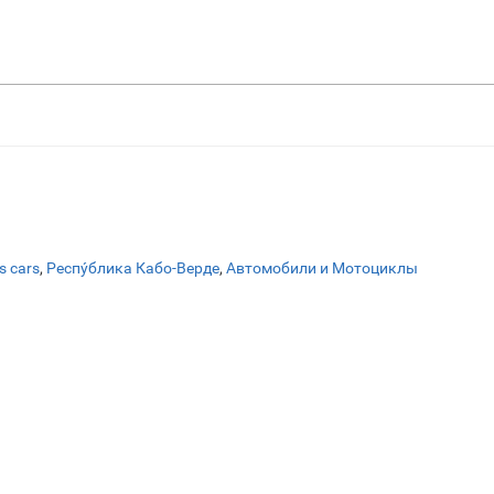
s cars
,
Респу́блика Кабо-Верде
,
Автомобили и Мотоциклы