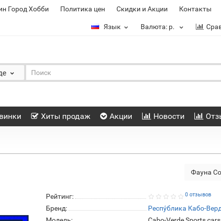
ин Город Хобби
Политика цен
Скидки и Акции
Контакты
Язык
Валюта:
р.
Сра
де
винки
Хиты продаж
Акции
Новости
Отз
Фауна С
0 отзывов
Рейтинг:
Бренд:
Респу́блика Кабо-Вер
Модель:
Cabo-Verde Sports cars