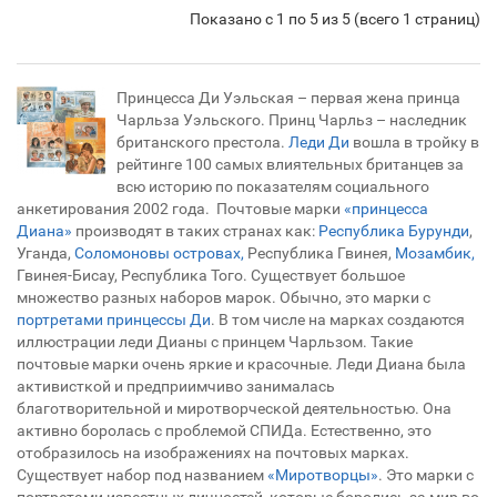
Показано с 1 по 5 из 5 (всего 1 страниц)
Принцесса Ди Уэльская – первая жена принца
Чарльза Уэльского. Принц Чарльз – наследник
британского престола.
Леди Ди
вошла в тройку в
рейтинге 100 самых влиятельных британцев за
всю историю по показателям социального
анкетирования 2002 года. Почтовые марки
«принцесса
Диана»
производят в таких странах как:
Республика Бурунди
,
Уганда,
Соломоновы островах,
Республика Гвинея,
Мозамбик,
Гвинея-Бисау, Республика Того. Существует большое
множество разных наборов марок. Обычно, это марки с
портретами принцессы Ди
. В том числе на марках создаются
иллюстрации леди Дианы с принцем Чарльзом. Такие
почтовые марки очень яркие и красочные. Леди Диана была
активисткой и предприимчиво занималась
благотворительной и миротворческой деятельностью. Она
активно боролась с проблемой СПИДа. Естественно, это
отобразилось на изображениях на почтовых марках.
Существует набор под названием
«Миротворцы»
. Это марки с
портретами известных личностей, которые боролись за мир во